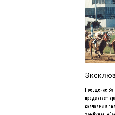
Эксклюз
Посещение Sam
предлагает з
скачками в по
трибуны
, об