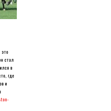
 это
он стал
ился в
то, где
ов и
ы
ston-