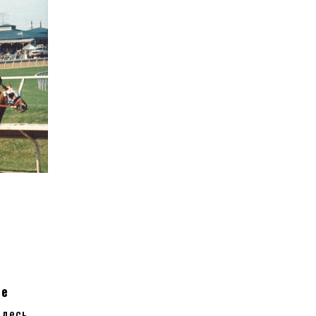
ые
здесь,