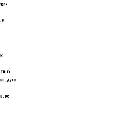
ских
ным
ек
нтных
в воздухе
торое