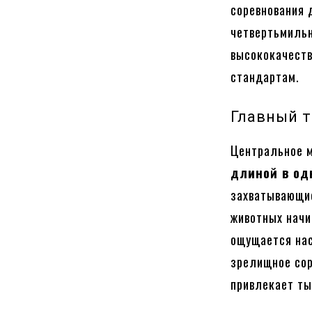
соревнования 
четвертьмильн
высококачест
стандартам.
Главный т
Центральное 
длиной в од
захватывающие
животных нач
ощущается нас
зрелищное сор
привлекает ты