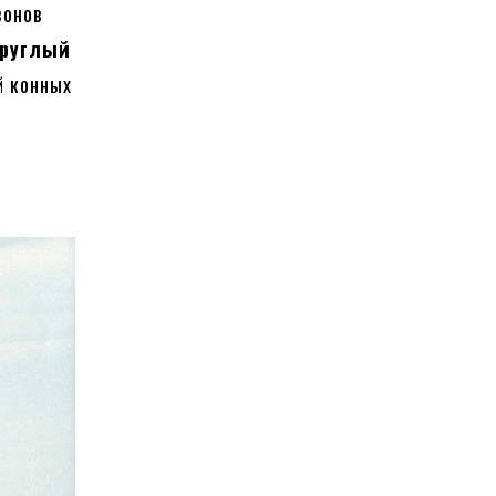
зонов
круглый
й конных