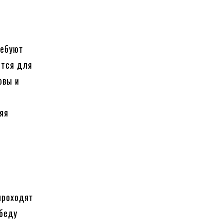
ребуют
ется для
овы и
яя
проходят
обеду