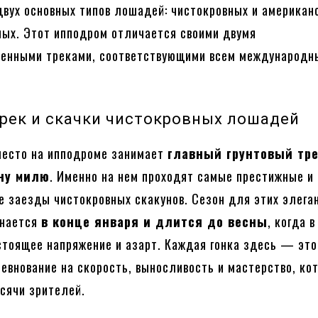
двух основных типов лошадей: чистокровных и американ
ых. Этот ипподром отличается своими двумя
венными треками, соответствующими всем международ
рек и скачки чистокровных лошадей
место на ипподроме занимает
главный грунтовый тр
ну милю
. Именно на нем проходят самые престижные и
 заезды чистокровных скакунов. Сезон для этих элега
инается
в конце января и длится до весны
, когда 
тоящее напряжение и азарт. Каждая гонка здесь — это
евнование на скорость, выносливость и мастерство, ко
сячи зрителей.