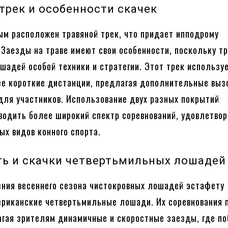
трек и особенности скачек
ым расположен травяной трек, что придает ипподрому
 Заезды на траве имеют свои особенности, поскольку т
ошадей особой техники и стратегии. Этот трек использу
ее короткие дистанции, предлагая дополнительные выз
для участников. Использование двух разных покрытий
водить более широкий спектр соревнований, удовлетвор
ых видов конного спорта.
ть и скачки четвертьмильных лошадей
ния весеннего сезона чистокровных лошадей эстафету
риканские четвертьмильные лошади. Их соревнования 
агая зрителям динамичные и скоростные заезды, где п