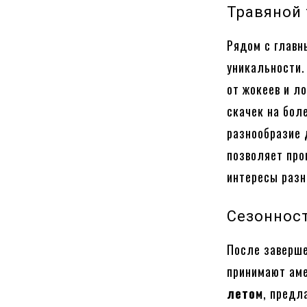
Травяной 
Рядом с главн
уникальности.
от жокеев и л
скачек на бол
разнообразие 
позволяет про
интересы разн
Сезоннос
После заверше
принимают аме
летом
, предл