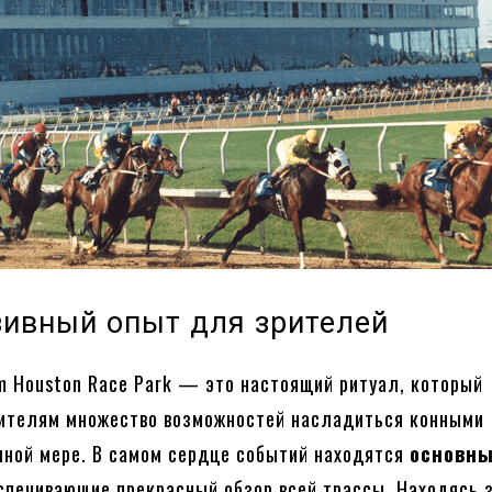
ивный опыт для зрителей
 Houston Race Park — это настоящий ритуал, который
рителям множество возможностей насладиться конными
лной мере. В самом сердце событий находятся
основн
еспечивающие прекрасный обзор всей трассы. Находясь 