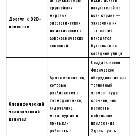
крупнейших
покупателей по
мировых
всей стране —
Доступ к B2B-
энергетических,
заказчики их
клиентам
логистических и
технологий
аэрокосмических
находятся
компаний.
буквально на
соседней улице.
Создать новое
физическое
Армия инженеров,
оборудование или
которые
топливный
разбираются в
элемент куда
термодинамике,
сложнее, чем
Специфический
гидравлике,
написать
человеческий
металлургии и
мобильное
капитал
привыкли
приложение.
работать с
Здесь нужны