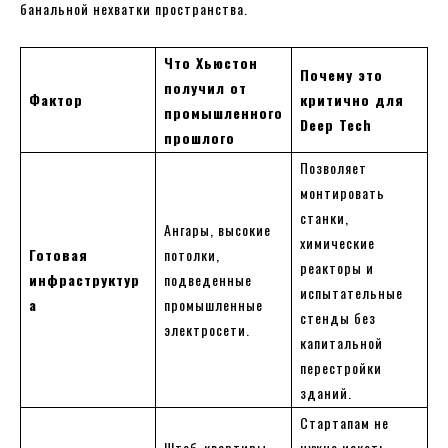
банальной нехватки пространства.
Что Хьюстон
Почему это
получил от
Фактор
критично для
промышленного
Deep Tech
прошлого
Позволяет
монтировать
станки,
Ангары, высокие
химические
Готовая
потолки,
реакторы и
инфраструктур
подведенные
испытательные
а
промышленные
стенды без
электросети.
капитальной
перестройки
зданий.
Стартапам не
Штаб-квартиры
нужно искать