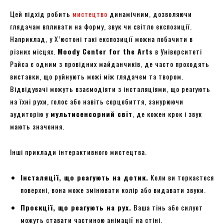
Цей підхід робить
мистецтво
динамічним, дозволяючи
глядачам впливати на форму, звук чи світло експозиції.
Наприклад, у Х’юстоні такі експозиції можна побачити в
різних місцях.
Moody Center for the Arts
в Університеті
Райса є одним з провідних майданчиків, де часто проходять
виставки, що руйнують межі між глядачем та твором.
Відвідувачі можуть взаємодіяти з інсталяціями, що реагують
на їхні рухи, голос або навіть серцебиття, занурюючи
аудиторію у
мультисенсорний світ
, де кожен крок і звук
мають значення.
Інші приклади інтерактивного мистецтва.
Інсталяції, що реагують на дотик.
Коли ви торкаєтеся
поверхні, вона може змінювати колір або видавати звуки.
Проєкції, що реагують на рух.
Ваша тінь або силует
можуть ставати частиною анімації на стіні.