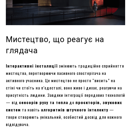
Мистецтво, що реагує на
глядача
Інтерактивні інсталяції
змінюють традиційне сприйняття
мистецтва, перетворюючи пасивного спостерігача на
активного учасника. Це мистецтво не просто “висить” на
стіні чи стоїть на п’єдесталі, воно живе і дихає, реагуючи на
присутність людини. Завдяки інтеграції передових технологій
— від
сенсорів руху та тепла
до
проєкторів, звукових
систем
та навіть
алгоритмів штучного інтелекту
—
твори створюють унікальний, особистий досвід для кожного
відвідувача.