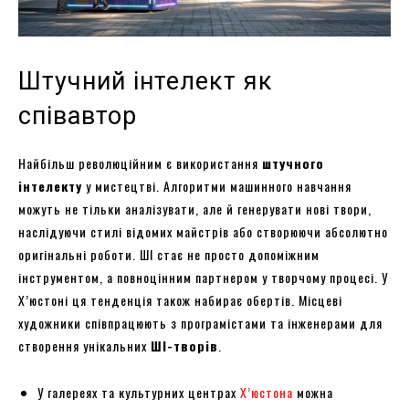
Штучний інтелект як
співавтор
Найбільш революційним є використання
штучного
інтелекту
у мистецтві. Алгоритми машинного навчання
можуть не тільки аналізувати, але й генерувати нові твори,
наслідуючи стилі відомих майстрів або створюючи абсолютно
оригінальні роботи. ШІ стає не просто допоміжним
інструментом, а повноцінним партнером у творчому процесі. У
Х’юстоні ця тенденція також набирає обертів. Місцеві
художники співпрацюють з програмістами та інженерами для
створення унікальних
ШІ-творів
.
У галереях та культурних центрах
Х’юстона
можна