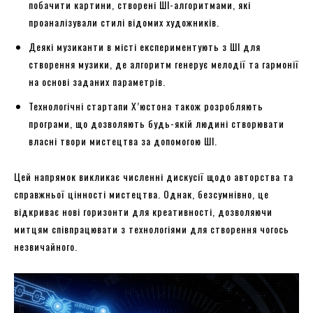
побачити картини, створені ШІ-алгоритмами, які
проаналізували стилі відомих художників.
Деякі музиканти в місті експериментують з ШІ для
створення музики, де алгоритм генерує мелодії та гармонії
на основі заданих параметрів.
Технологічні стартапи Х’юстона також розробляють
програми, що дозволяють будь-якій людині створювати
власні твори мистецтва за допомогою ШІ.
Цей напрямок викликає численні дискусії щодо авторства та
справжньої цінності мистецтва. Однак, безсумнівно, це
відкриває нові горизонти для креативності, дозволяючи
митцям співпрацювати з технологіями для створення чогось
незвичайного.