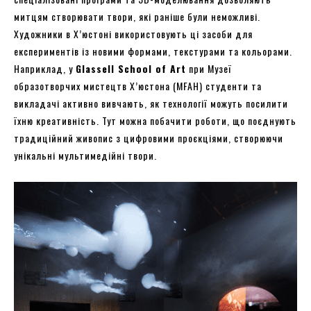
митцям створювати твори, які раніше були неможливі.
Художники в Х’юстоні використовують ці засоби для
експериментів із новими формами, текстурами та кольорами.
Наприклад, у
Glassell School of Art
при Музеї
образотворчих мистецтв Х’юстона (MFAH) студенти та
викладачі активно вивчають, як технології можуть посилити
їхню креативність. Тут можна побачити роботи, що поєднують
традиційний живопис з цифровими проєкціями, створюючи
унікальні мультимедійні твори.