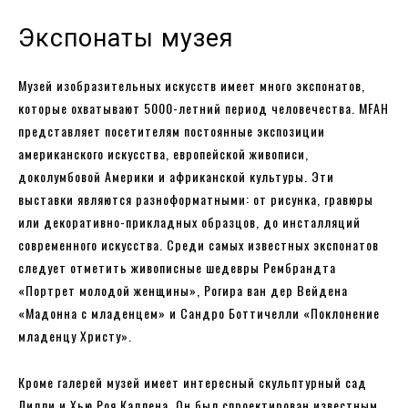
Экспонаты музея
Музей изобразительных искусств имеет много экспонатов,
которые охватывают 5000-летний период человечества. MFAH
представляет посетителям постоянные экспозиции
американского искусства, европейской живописи,
доколумбовой Америки и африканской культуры. Эти
выставки являются разноформатными: от рисунка, гравюры
или декоративно-прикладных образцов, до инсталляций
современного искусства. Среди самых известных экспонатов
следует отметить живописные шедевры Рембрандта
«Портрет молодой женщины», Рогира ван дер Вейдена
«Мадонна с младенцем» и Сандро Боттичелли «Поклонение
младенцу Христу».
Кроме галерей музей имеет интересный скульптурный сад
Лилли и Хью Роя Каллена. Он был спроектирован известным