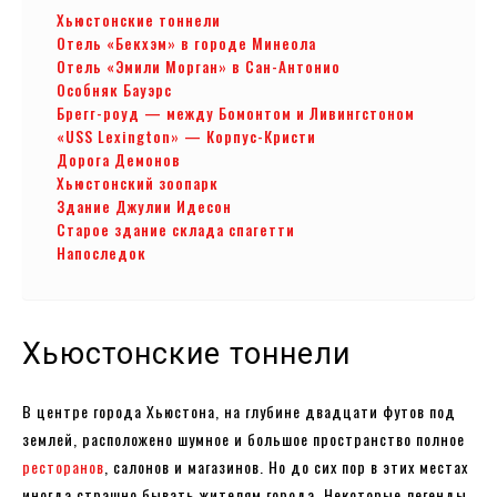
Хьюстонские тоннели
Отель «Бекхэм» в городе Минеола
Отель «Эмили Морган» в Сан-Антонио
Особняк Бауэрс
Брегг-роуд — между Бомонтом и Ливингстоном
«USS Lexington» — Корпус-Кристи
Дорога Демонов
Хьюстонский зоопарк
Здание Джулии Идесон
Старое здание склада спагетти
Напоследок
Хьюстонские тоннели
В центре города Хьюстона, на глубине двадцати футов под
землей, расположено шумное и большое пространство полное
ресторанов
, салонов и магазинов. Но до сих пор в этих местах
иногда страшно бывать жителям города. Некоторые легенды