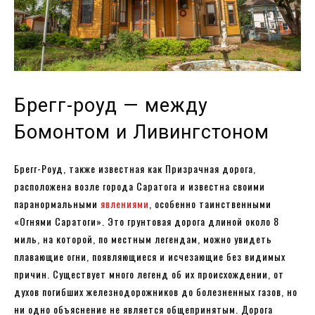
Брегг-роуд — между
Бомонтом и Ливингстоном
Брегг-Роуд, также известная как Призрачная дорога,
расположена возле города Саратога и известна своими
паранормальными
явлениями
, особенно таинственными
«Огнями Саратоги». Это грунтовая дорога длиной около 8
миль, на которой, по местным легендам, можно увидеть
плавающие огни, появляющиеся и исчезающие без видимых
причин. Существует много легенд об их происхождении, от
духов погибших железнодорожников до болезненных газов, но
ни одно объяснение не является общепринятым. Дорога