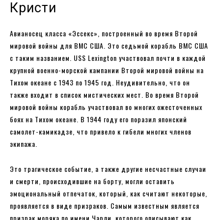
Кристи
Авианосец класса «Эссекс», построенный во время Второй
мировой войны для ВМС США. Это седьмой корабль ВМС США
с таким названием. USS Lexington участвовал почти в каждой
крупной военно-морской кампании Второй мировой войны на
Тихом океане с 1943 по 1945 год. Неудивительно, что он
также входит в список мистических мест. Во время Второй
мировой войны корабль участвовал во многих ожесточенных
боях на Тихом океане. В 1944 году его поразил японский
самолет-камикадзе, что привело к гибели многих членов
экипажа.
Это трагическое событие, а также другие несчастные случаи
и смерти, происходившие на борту, могли оставить
эмоциональный отпечаток, который, как считают некоторые,
проявляется в виде призраков. Самым известным является
призрак моряка по имени Чарли, которого описывают как