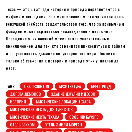
Техас — это штат, где история и природа переплетаются с
мифами и легендами. Эти мистические места являются лишь
верхушкой айсберга, свидетельством того, что за привычным
фасадом может скрываться неизведанное и необычное.
Посещение этих локаций может стать увлекательным
приключением для тех, кто стремится прикоснуться к тайнам
и почувствовать дыхание потустороннего мира. Помните
только об уважении к истории и природе этих уникальных
мест.
TAGS:
USS LEXINGTON
АРХИТЕКТУРА
БРЕГГ-РОУД
ДОРОГА ДЕМОНОВ
ЗДАНИЕ ДЖУЛИИ ИДЕСОН
ИСТОРИЯ
МИСТИЧЕСКИЕ ЛОКАЦИИ ТЕХАСА
МИСТИЧЕСКИЕ МЕСТА ДЛЯ ТУРИСТОВ
МИСТИЧЕСКИЕ МЕСТА ТЕХАСА
ОСОБНЯК БАУЭРС
ОТЕЛЬ БЕКХЭМ
ОТЕЛЬ ЭМИЛИ МОРГАН