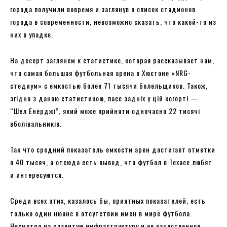
города получили вовремя и заглянув в список стадионов
города в современности, невозможно сказать, что какой-то из
них в упадке.
На десерт заглянем к статистике, которая рассказывает нам,
что самая большая футбольная арена в Хюстоне «NRG-
стедиум» с емкостью более 71 тысячи болельщиков. Також,
згідно з даною статистикою, пасе задніх у цій когорті —
“Шел Енерджі”, який може прийняти одночасно 22 тисячі
вболівальників.
Так что средний показатель емкости арен достигает отметки
в 40 тысяч, а отсюда есть вывод, что футбол в Техасе любят
и интересуются.
Среди всех этих, казалось бы, приятных показателей, есть
только один нюанс в отсутствии имен в мире футбола.
Несмотря на развитую инфраструктуру и ее качественное