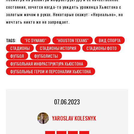
состояние, хочется когда-то увидеть уроженца Хьюстона с
золотым мячом в руках. Некоторые скажут: «Нереально», но
мечтать никто же не запрещает.
TAGS:
"FC DYNAMO"
"HOUSTON TEXANS"
ВИД СПОРТА
СТАДИОНЫ
СТАДИОНЫ ИСТОРИЯ
СТАДИОНЫ ФОТО
ФУТБОЛ
ФУТБОЛИСТЫ
ФУТБОЛЬНАЯ ИНФРАСТРУКТУРА ХЬЮСТОНА
ФУТБОЛЬНЫЕ ГЕРОИ И ПЕРСОНАЛИИ ХЬЮСТОНА
07.06.2023
YAROSLAV KOLESNYK