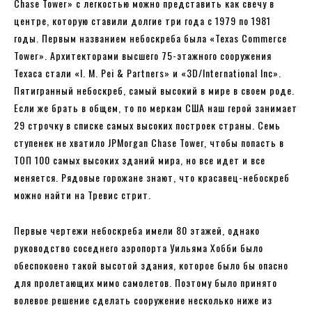
Chase Tower» с легкостью можно представить как свечу в
центре, которую ставили долгие три года с 1979 по 1981
годы. Первым названием небоскреба была «Texas Commerce
Tower». Архитекторами высшего 75-этажного сооружения
Техаса стали «I. M. Pei & Partners» и «3D/International Inc».
Пятигранный небоскреб, самый высокий в мире в своем роде.
Если же брать в общем, то по меркам США наш герой занимает
29 строчку в списке самых высоких построек страны. Семь
ступенек не хватило JPMorgan Chase Tower, чтобы попасть в
ТОП 100 самых высоких зданий мира, но все идет и все
меняется. Рядовые горожане знают, что красавец-небоскреб
можно найти на Тревис стрит.
Первые чертежи небоскреба имели 80 этажей, однако
руководство соседнего аэропорта Уильяма Хобби было
обеспокоено такой высотой здания, которое было бы опасно
для пролетающих мимо самолетов. Поэтому было принято
волевое решение сделать сооружение несколько ниже из