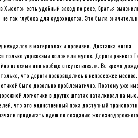
 в Хьюстон есть удобный заход по реке, братья выяснил
не так глубока для судоходства. Это была значительн
 нуждался в материалах и провизии. Доставка могла
я только упряжками волов или мулов. Дороги раннего Т
йно плохими или вообще отсутствовали. Во время дожд
только, что дороги превращались в непроезжее месиво.
истикой было довольно проблематично. Поэтому уже и
орожной логистики в других штатах наталкивал на мыс
елей, что это единственный пока доступный транспорт
 начали продвигать идею по созданию железнодорожног