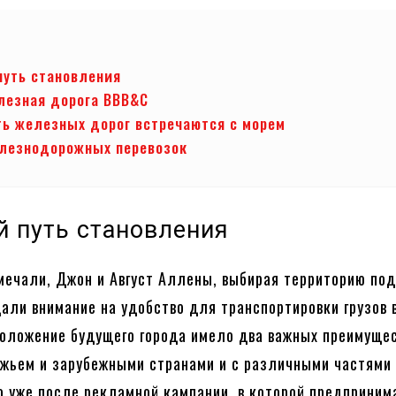
путь становления
лезная дорога BBB&C
ь железных дорог встречаются с морем
лезнодорожных перевозок
й путь становления
мечали, Джон и Август Аллены, выбирая территорию под
али внимание на удобство для транспортировки грузов 
оложение будущего города имело два важных преимущес
ежьем и зарубежными странами и с различными частями
о уже после рекламной кампании, в которой предприним