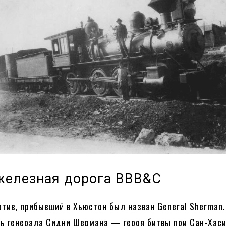
железная дорога BBB&C
тив, прибывший в Хьюстон был назван General Sherman.
ть генерала Сидни Шермана — героя битвы при Сан-Хаси