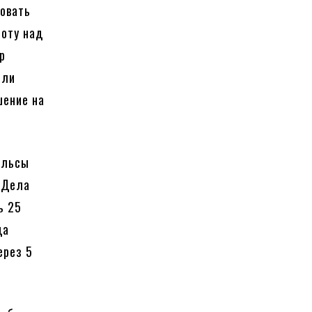
овать
боту над
р
или
шение на
ельсы
 Дела
ь 25
да
ерез 5