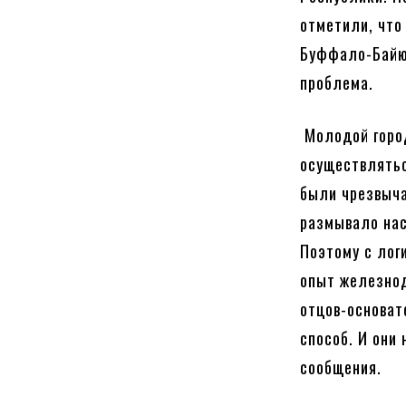
отметили, что
Буффало-Байю 
проблема.
Молодой город
осуществлятьс
были чрезвыча
размывало нас
Поэтому с лог
опыт железнод
отцов-основат
способ. И они
сообщения.