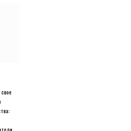
 свое
в
тва:
атели