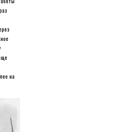
работы
раз
ерез
жное
у
еще
лее на