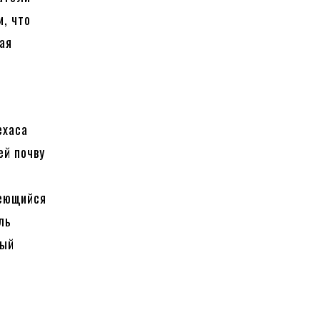
и, что
ая
ехаса
ей почву
меющийся
ль
ный
о