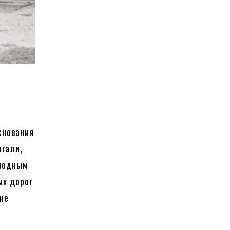
снования
агали,
 модным
ых дорог
не