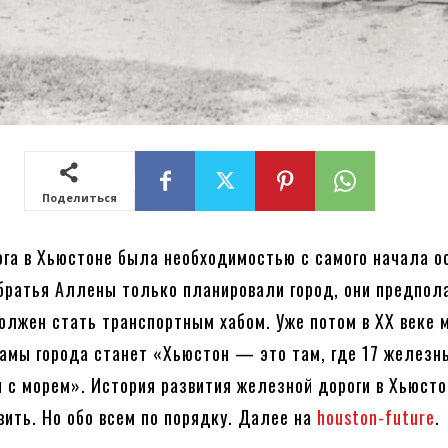
Поделиться
га в Хьюстоне была необходимостью с самого начала о
 братья Аллены только планировали город, они предпол
олжен стать транспортным хабом. Уже потом в XX веке
амы города станет «Хьюстон — это там, где 17 железн
 с морем». История развития железной дороги в Хьюсто
вить. Но обо всем по порядку. Далее на
houston-future
.