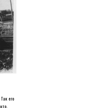
 Так его
нто.