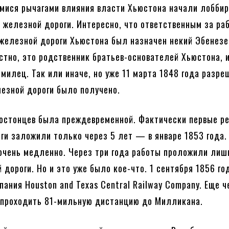
ися рычагами влияния власти Хьюстона начали лоббир
 железной дороги. Интересно, что ответственным за ра
железной дороги Хьюстона был назначен некий Эбенезе
стно, это родственник братьев-основателей Хьюстона, 
милец. Так или иначе, но уже 11 марта 1848 года разре
езной дороги было получено.
юстонцев была преждевременной. Фактически первые р
ги заложили только через 5 лет — в январе 1853 года.
очень медленно. Через три года работы проложили лиш
 дороги. Но и это уже было кое-что. 1 сентября 1856 го
пания Houston and Texas Central Railway Company. Еще ч
 проходить 81-мильную дистанцию до Милликана.