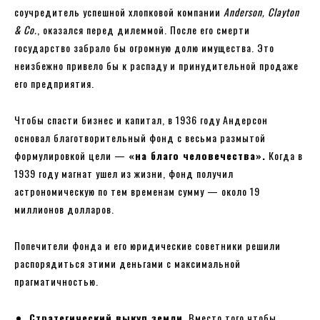
соучредитель успешной хлопковой компании
Anderson, Clayton
& Co.
, оказался перед дилеммой. После его смерти
государство забрало бы огромную долю имущества. Это
неизбежно привело бы к распаду и принудительной продаже
его предприятия.
Чтобы спасти бизнес и капитал, в 1936 году Андерсон
основал благотворительный фонд с весьма размытой
формулировкой цели —
«на благо человечества».
Когда в
1939 году магнат ушел из жизни, фонд получил
астрономическую по тем временам сумму — около 19
миллионов долларов.
Попечители фонда и его юридические советники решили
распорядиться этими деньгами с максимальной
прагматичностью.
Стратегический выкуп земли
. Вместо того чтобы