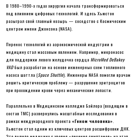
В 1980–1990-х годах хирургия начала трансформироваться
под влиянием цифровых технологий. И здесь Хьюстон
разыграл свой главный козырь — соседство с Космическим
центром имени Джонсона (NASA).
Перенос технологий из аэрокосмической индустрии в
медицину стал массовым явлением. Например, микронасос
для поддержки левого желудочка сердца
MicroMed DeBakey
VAD
был разработан на основе инженерных схем топливного
насоса шаттла (
Space Shuttle
). Инженеры NASA помогли врачам
решить критическую проблему — разрушение эритроцитов
при прохождении крови через механические лопасти.
Параллельно в Медицинском колледже Бэйлора (входящем в
состав TMC) развернулись масштабные исследования в
рамках международного проекта
«Геном человека»
.
Хьюстон стал одним из ключевых центров расшифровки ДНК.
Это вывело медицину с уровня «лечения симптомов» на этап