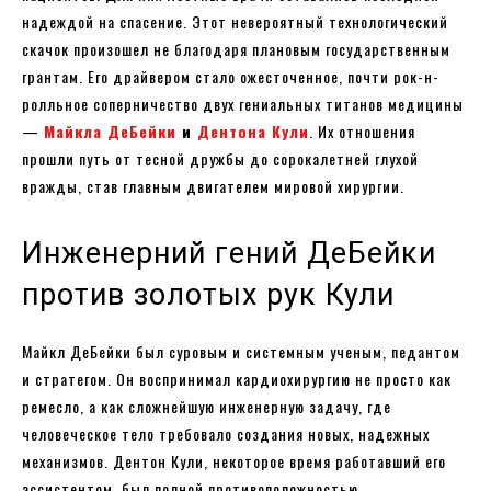
надеждой на спасение. Этот невероятный технологический
скачок произошел не благодаря плановым государственным
грантам. Его драйвером стало ожесточенное, почти рок-н-
ролльное соперничество двух гениальных титанов медицины
—
Майкла ДеБейки
и
Дентона Кули
. Их отношения
прошли путь от тесной дружбы до сорокалетней глухой
вражды, став главным двигателем мировой хирургии.
Инженерний гений ДеБейки
против золотых рук Кули
Майкл ДеБейки был суровым и системным ученым, педантом
и стратегом. Он воспринимал кардиохирургию не просто как
ремесло, а как сложнейшую инженерную задачу, где
человеческое тело требовало создания новых, надежных
механизмов. Дентон Кули, некоторое время работавший его
ассистентом, был полной противоположностью.