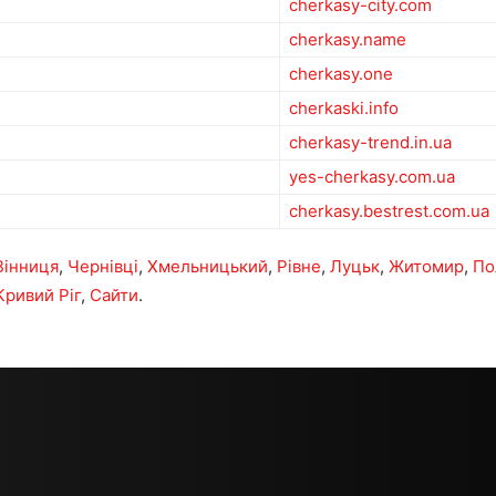
cherkasy-city.com
cherkasy.name
cherkasy.one
cherkaski.info
cherkasy-trend.in.ua
yes-cherkasy.com.ua
cherkasy.bestrest.com.ua
Вінниця
,
Чернівці
,
Хмельницький
,
Рівне
,
Луцьк
,
Житомир
,
По
Кривий Ріг
,
Сайти
.