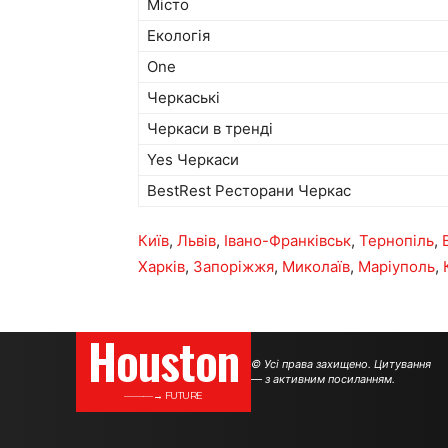
Місто
Екологія
One
Черкаські
Черкаси в тренді
Yes Черкаси
BestRest Ресторани Черкас
Київ
,
Львів
,
Івано-Франківськ
,
Тернопіль
,
Харків
,
Запоріжжя
,
Миколаїв
,
Маріуполь
,
Houston
© Усі права захищено. Цитування
— з активним посиланням.
———→ FUTURE