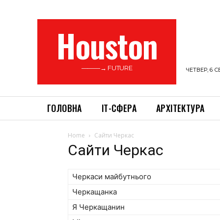
Houston
———→ FUTURE
ЧЕТВЕР, 6 С
ГОЛОВНА
ІТ-СФЕРА
АРХІТЕКТУРА
Home
Сайти Черкас
Сайти Черкас
Черкаси майбутнього
Черкащанка
Я Черкащанин