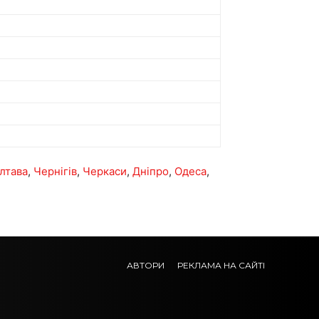
лтава
,
Чернігів
,
Черкаси
,
Дніпро
,
Одеса
,
АВТОРИ
РЕКЛАМА НА САЙТІ