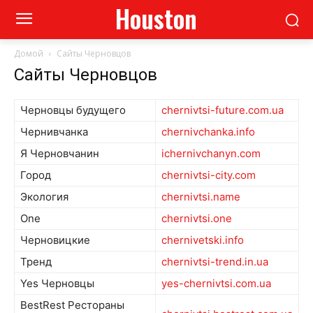
Houston
Домой
Сайты Черновцов
Сайты Черновцов
Черновцы будущего
chernivtsi-future.com.ua
Чернивчанка
chernivchanka.info
Я Черновчанин
ichernivchanyn.com
Город
chernivtsi-city.com
Экология
chernivtsi.name
One
chernivtsi.one
Черновицкие
chernivetski.info
Тренд
chernivtsi-trend.in.ua
Yes Черновцы
yes-chernivtsi.com.ua
BestRest Рестораны