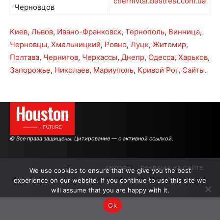
chernivtsi.bestrest.com.ua
Черновцов
Киев
,
Львов
,
Ивано-Франковск
,
Тернополь
,
Винница
,
Черновцы
,
Хмельницкий
,
Ровно
,
Луцк
,
Житомир
,
Полтава
,
Чернигов
,
Черкассы
,
Днепр
,
Одесса
,
Харьков
,
Запорожье
,
Николаев
,
Мариуполь
,
Кривой Рог
,
Сайты
.
Houston
———→ FUTURE
© Все права защищены. Цитирование — с активной ссылкой.
АВТОРЫ
РЕКЛАМА НА САЙТЕ
We use cookies to ensure that we give you the best
experience on our website. If you continue to use this site we
will assume that you are happy with it.
.
.
.
Ok