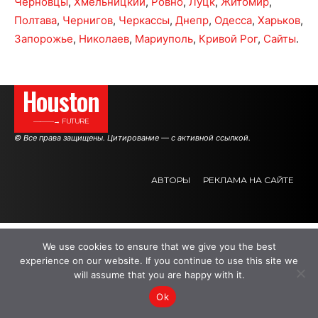
Черновцы
,
Хмельницкий
,
Ровно
,
Луцк
,
Житомир
,
Полтава
,
Чернигов
,
Черкассы
,
Днепр
,
Одесса
,
Харьков
,
Запорожье
,
Николаев
,
Мариуполь
,
Кривой Рог
,
Сайты
.
Houston
———→ FUTURE
© Все права защищены. Цитирование — с активной ссылкой.
АВТОРЫ
РЕКЛАМА НА САЙТЕ
.
.
.
We use cookies to ensure that we give you the best
experience on our website. If you continue to use this site we
will assume that you are happy with it.
Ok