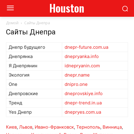
Houston
Домой
Сайты Днепра
Сайты Днепра
Днепр будущего
dnepr-future.com.ua
Днепрянка
dnepryanka.info
Я Днепрянин
idnepryanin.com
Экология
dnepr.name
One
dnipro.one
Днепровские
dneprovskiye.info
Тренд
dnepr-trend.in.ua
Yes Днепр
dnepryes.com.ua
Киев
,
Львов
,
Ивано-Франковск
,
Тернополь
,
Винница
,