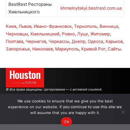
BestRest Рестораны
khmelnytskyi.bestrest.com.ua
Хмельницкого
Киев
,
Львов
,
Ивано-Франковск
,
Тернополь
,
Винница
,
Черновцы
,
Хмельницкий
,
Ровно
,
Луцк
,
Житомир
,
Полтава
,
Чернигов
,
Черкассы
,
Днепр
,
Одесса
,
Харьков
,
Запорожье
,
Николаев
,
Мариуполь
,
Кривой Рог
,
Сайты
.
Houston
———→ FUTURE
© Все права защищены. Цитирование — с активной ссылкой.
We use cookies to ensure that we give you the best
experience on our website. If you continue to use this site we
АВТОРЫ
РЕКЛАМА НА САЙТЕ
will assume that you are happy with it.
Ok
.
.
.