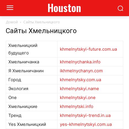
Houston
Домой
Сайты Хмельницкого
Сайты Хмельницкого
Хмельницкий
khmelnytskyi-future.com.ua
будущего
Хмельничанка
khmelnychanka.info
Я Хмельничанин
ikhmelnychanyn.com
Город
khmelnytsky.com.ua
Экология
khmelnytskyi.name
One
khmelnytskyi.one
Хмельницкие
khmelnytski.info
Тренд
khmelnytskyi-trend.in.ua
Yes Хмельницкий
yes-khmelnytskyi.com.ua