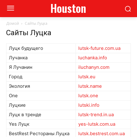
Houston
Домой
Сайты Луцка
Сайты Луцка
Луцк будущего
lutsk-future.com.ua
Лучанка
luchanka.info
Я Лучанин
iluchanyn.com
Город
lutsk.eu
Экология
lutsk.name
One
lutsk.one
Луцкие
lutski.info
Луцк в тренде
lutsk-trend.in.ua
Yes Луцк
yes-lutsk.com.ua
BestRest Рестораны Луцка
lutsk.bestrest.com.ua