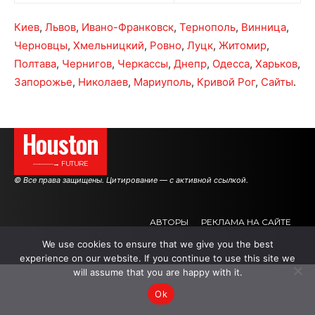
Киев
,
Львов
,
Ивано-Франковск
,
Тернополь
,
Винница
,
Черновцы
,
Хмельницкий
,
Ровно
,
Луцк
,
Житомир
,
Полтава
,
Чернигов
,
Черкассы
,
Днепр
,
Одесса
,
Харьков
,
Запорожье
,
Николаев
,
Мариуполь
,
Кривой Рог
,
Сайты
.
Houston
———→ FUTURE
© Все права защищены. Цитирование — с активной ссылкой.
АВТОРЫ
РЕКЛАМА НА САЙТЕ
We use cookies to ensure that we give you the best
experience on our website. If you continue to use this site we
.
.
.
will assume that you are happy with it.
Ok