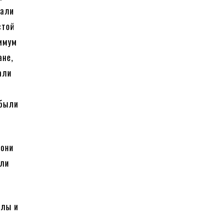
чали
стой
нимум
ане,
али
 были
 они
ли
.
елы и