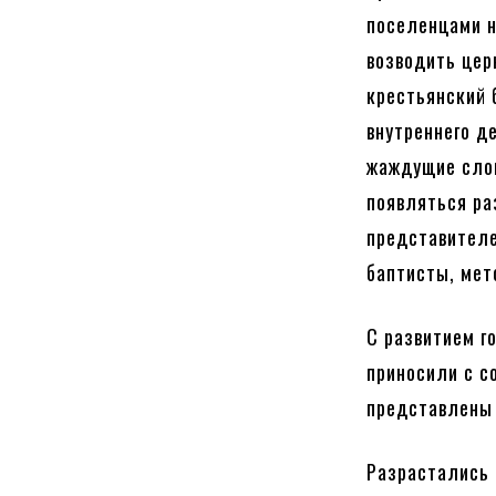
поселенцами н
возводить цер
крестьянский 
внутреннего д
жаждущие слов
появляться ра
представителе
баптисты, мет
С развитием г
приносили с с
представлены 
Разрастались 