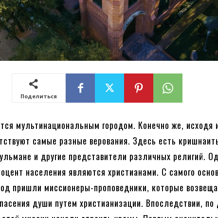
Поделиться
тся мультинациональным городом. Конечно же, исходя и
утствуют самые разные верования. Здесь есть кришнаит
ульмане и другие представители различных религий. О
оцент населения являются христианами. С самого осно
род пришли миссионеры-проповедники, которые возвеща
пасения души путем христианизации. Впоследствии, по