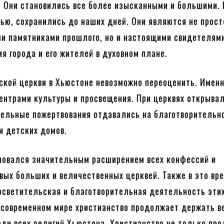
 Они становились все более изысканными и большими. 
стью, сохранились до наших дней. Они являются не прост
и памятниками прошлого, но и настоящими свидетелям
я города и его жителей в духовном плане.
ской церкви в Хьюстоне невозможно переоценить. Имен
ентрами культуры и просвещения. При церквях открыва
ельные пожертвования отдавались на благотворительн
и детских домов.
новался значительным расширением всех конфессий и
вых больших и величественных церквей. Также в это вр
осветительская и благотворительная деятельность эти
 современном мире христианство продолжает держать в
еди всех религий Хьюстона. Христианство не только пр