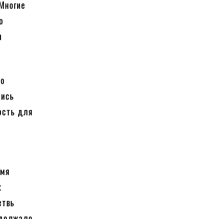
Многие
о
и
но
лись
ость для
емя
х
етвь
одолжало