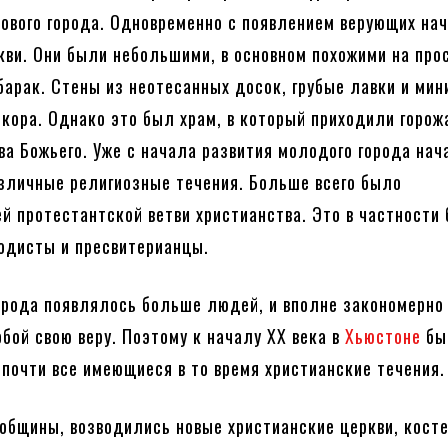
ового города. Одновременно с появлением верующих на
кви. Они были небольшими, в основном похожими на про
барак. Стены из неотесанных досок, грубые лавки и ми
екора. Однако это был храм, в который приходили горож
а Божьего. Уже с начала развития молодого города нач
зличные религиозные течения. Больше всего было
й протестантской ветви христианства. Это в частности
одисты и пресвитерианцы.
орода появлялось больше людей, и вполне закономерно
обой свою веру. Поэтому к началу XX века в
Хьюстоне
бы
почти все имеющиеся в то время христианские течения
общины, возводились новые христианские церкви, кост