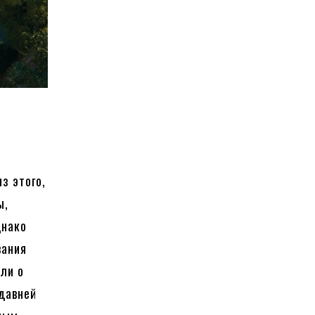
з этого,
ы,
днако
вания
ли о
 давней