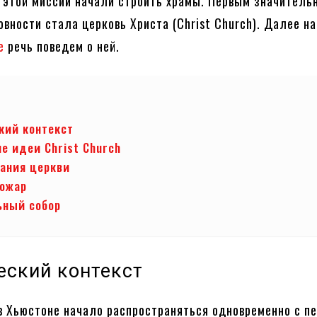
 этой миссии начали строить храмы. Первым значитель
овности стала церковь Христа (Christ Church). Далее на
e
речь поведем о ней.
кий контекст
е идеи Christ Church
ания церкви
пожар
ьный собор
еский контекст
в Хьюстоне начало распространяться одновременно с п