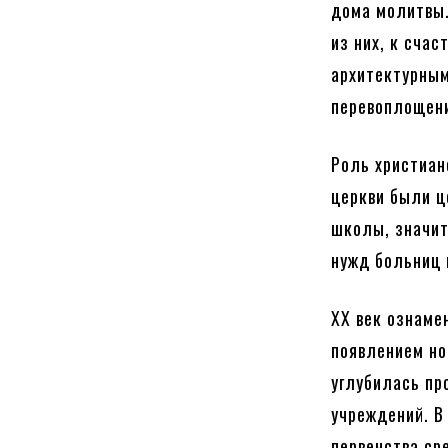
дома молитвы.
из них, к сча
архитектурным
перевоплощени
Роль христиан
церкви были ц
школы, значит
нужд больниц 
XX век ознаме
появлением но
углубилась пр
учреждений. В
первенства ср