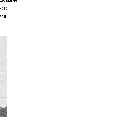
ного
разцы