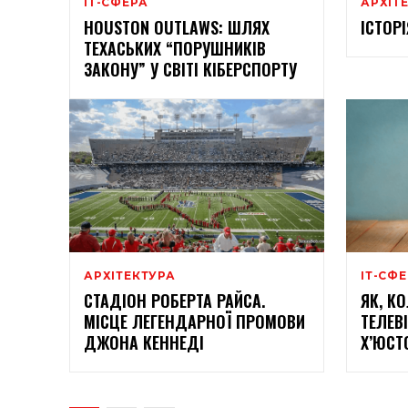
ІТ-СФЕРА
АРХІТ
HOUSTON OUTLAWS: ШЛЯХ
ІСТОР
ТЕХАСЬКИХ “ПОРУШНИКІВ
ЗАКОНУ” У СВІТІ КІБЕРСПОРТУ​
АРХІТЕКТУРА
ІТ-СФ
СТАДІОН РОБЕРТА РАЙСА.
ЯК, К
МІСЦЕ ЛЕГЕНДАРНОЇ ПРОМОВИ
ТЕЛЕВ
ДЖОНА КЕННЕДІ
Х’ЮСТ