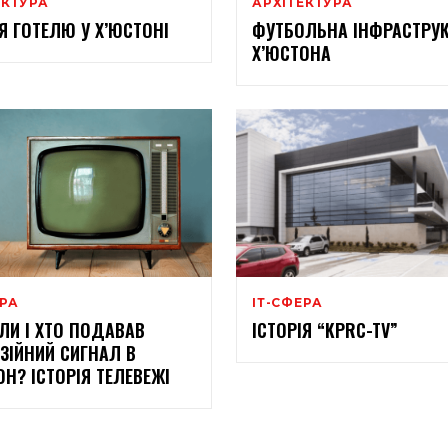
ЕКТУРА
АРХІТЕКТУРА
ІЯ ГОТЕЛЮ У Х’ЮСТОНІ
ФУТБОЛЬНА ІНФРАСТРУК
Х’ЮСТОНА
ЕРА
ІТ-СФЕРА
ОЛИ І ХТО ПОДАВАВ
ІСТОРІЯ “KPRC-TV”
ІЗІЙНИЙ СИГНАЛ В
ОН? ІСТОРІЯ ТЕЛЕВЕЖІ