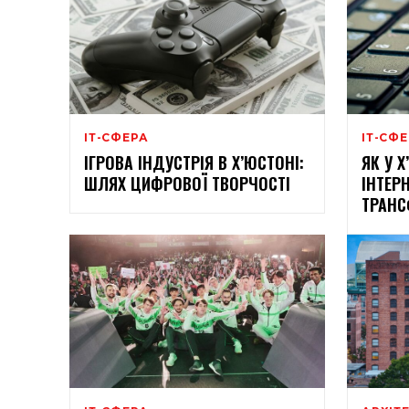
ІТ-СФЕРА
ІТ-СФ
ІГРОВА ІНДУСТРІЯ В Х’ЮСТОНІ:
ЯК У 
ШЛЯХ ЦИФРОВОЇ ТВОРЧОСТІ
ІНТЕР
ТРАНС