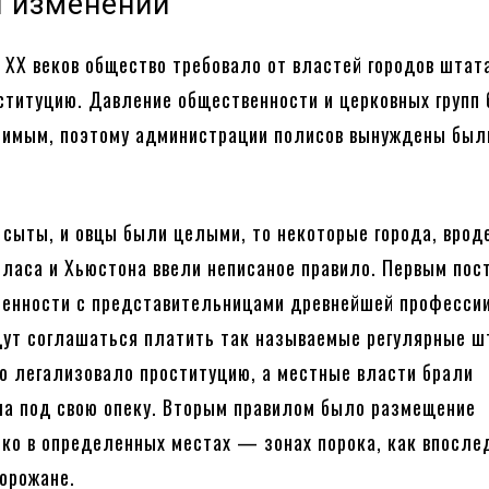
 изменений
и XX веков общество требовало от властей городов штат
ституцию. Давление общественности и церковных групп
тимым, поэтому администрации полисов вынуждены был
 сыты, и овцы были целыми, то некоторые города, врод
ласа и Хьюстона ввели неписаное правило. Первым пос
ренности с представительницами древнейшей професси
удут соглашаться платить так называемые регулярные 
о легализовало проституцию, а местные власти брали
а под свою опеку. Вторым правилом было размещение
ко в определенных местах — зонах порока, как впосле
горожане.