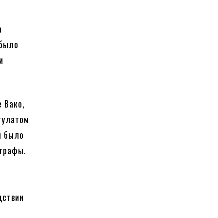
а
 было
и
е Вако,
тулатом
и было
штрафы.
дствии