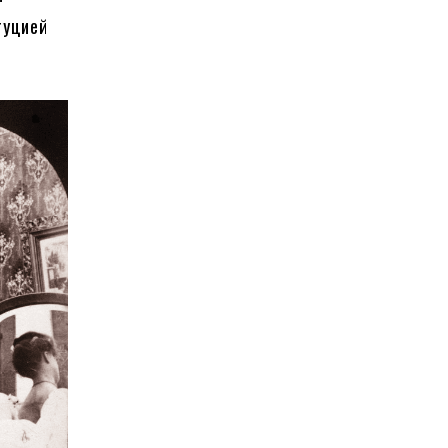
туцией