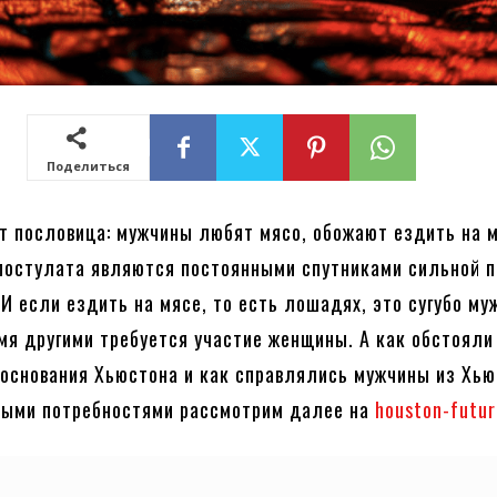
Поделиться
т пословица: мужчины любят мясо, обожают ездить на 
 постулата являются постоянными спутниками сильной 
 И если ездить на мясе, то есть лошадях, это сугубо му
умя другими требуется участие женщины. А как обстояли
 основания Хьюстона и как справлялись мужчины из Хью
ными потребностями рассмотрим далее на
houston-futur