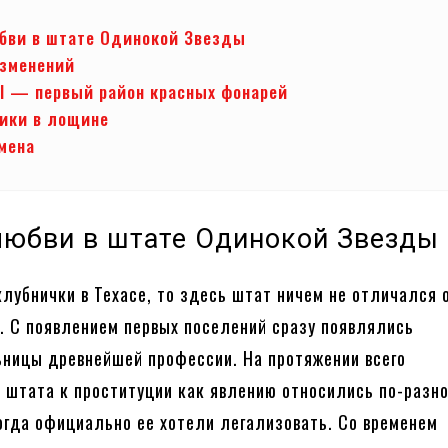
ви в штате Одинокой Звезды
изменений
ill — первый район красных фонарей
ики в лощине
емена
юбви в штате Одинокой Звезды
клубнички в Техасе, то здесь штат ничем не отличался 
в. С появлением первых поселений сразу появлялись
ницы древнейшей профессии. На протяжении всего
 штата к проституции как явлению относились по-разно
огда официально ее хотели легализовать. Со временем