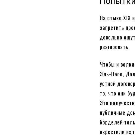
Попытки
На стыке XIX 
запретить про
довольно ощу
реагировать.
Чтобы и волки
Эль-Пасо, Дал
устной догово
то, что они б
Это получестн
публичные дом
борделей толь
окрестили их 