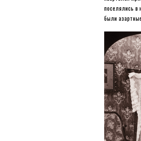
поселялись в 
были азартные