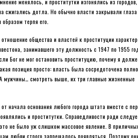
мнение менялось, и проститутки изгонялись из городов,
а сжигались дотла. Но обычно власти закрывали глаза
м образом терпя его.
 отношение общества и властей к проституции характе
лвестона, занимавшего эту должность с 1947 по 1955 го
Если Бог не мог остановить проституцию, почему я долже
акая позиция просто: власть была сосредоточена полн
 А мужчины… смотреть выше, их три главные жизненные
 от начала основания любого города штата вместе с пе
оявлялись и проститутки. Справедливости ради следуе
 это не было уж слишком массовое явление. В приличны
цам любви строго запрещалось появляться. Поэтому он