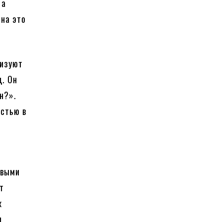
 а
 на это
ризуют
д. Он
н?».
остью в
рвыми
т
х
и