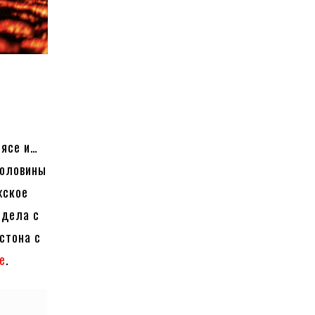
мясе и…
половины
жское
 дела с
стона с
e
.