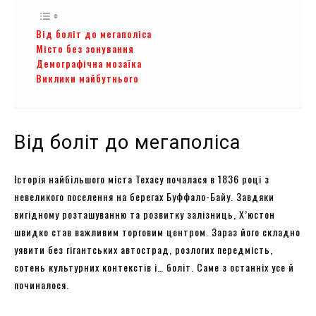
Від боліт до мегаполіса
Місто без зонування
Демографічна мозаїка
Виклики майбутнього
Від боліт до мегаполіса
Історія найбільшого міста Техасу почалася в 1836 році з
невеликого поселення на берегах Буффало-Байу. Завдяки
вигідному розташуванню та розвитку залізниць, Х’юстон
швидко став важливим торговим центром. Зараз його складно
уявити без гігантських автострад, розлогих передмість,
сотень культурних контекстів і… боліт. Саме з останніх усе й
починалося.