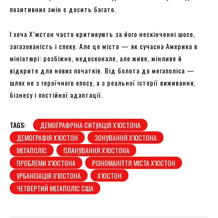
позитивних змін є досить багато.
І хоча Х’юстон часто критикують за його нескінченні шосе,
загазованість і спеку. Але це місто — як сучасна Америка в
мініатюрі: розбіжне, недосконале, але живе, мінливе й
відкрите для нових початків. Від болота до мегаполіса —
шлях не з героїчного епосу, а з реальної історії виживання,
бізнесу і постійної адаптації.
TAGS:
ДЕМОГРАФІЧНА СИТУАЦІЯ Х'ЮСТОНА
ДЕМОГРАФІЯ Х'ЮСТОН
ЗОНУВАННЯ Х'ЮСТОНА
МЕГАПОЛІС
ПЛАНУВАННЯ Х'ЮСТОНА
ПРОБЛЕМИ Х'ЮСТОНА
РІЗНОМАНІТТЯ МІСТА Х'ЮСТОН
УРБАНІЗАЦІЯ Х'ЮСТОНА
Х'ЮСТОН
ЧЕТВЕРТИЙ МЕГАПОЛІС США