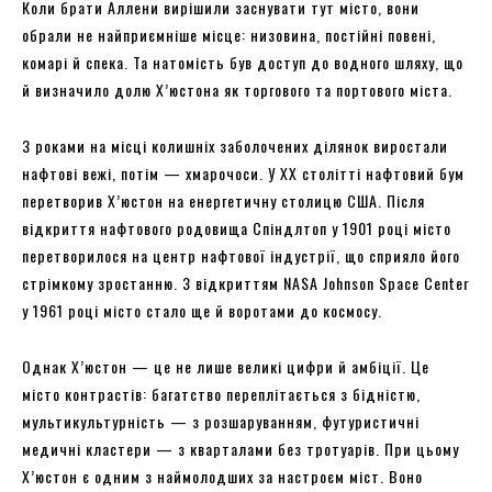
Коли брати Аллени вирішили заснувати тут місто, вони
обрали не найприємніше місце: низовина, постійні повені,
комарі й спека. Та натомість був доступ до водного шляху, що
й визначило долю Х’юстона як торгового та портового міста.
З роками на місці колишніх заболочених ділянок виростали
нафтові вежі, потім — хмарочоси. У XX столітті нафтовий бум
перетворив Х’юстон на енергетичну столицю США. Після
відкриття нафтового родовища Спіндлтоп у 1901 році місто
перетворилося на центр нафтової індустрії, що сприяло його
стрімкому зростанню. З відкриттям NASA Johnson Space Center
у 1961 році місто стало ще й воротами до космосу.
Однак Х’юстон — це не лише великі цифри й амбіції. Це
місто контрастів: багатство переплітається з бідністю,
мультикультурність — з розшаруванням, футуристичні
медичні кластери — з кварталами без тротуарів. При цьому
Х’юстон є одним з наймолодших за настроєм міст. Воно