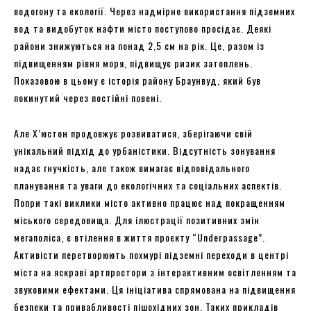
водогону та екології. Через надмірне використання підземних
вод та видобуток нафти місто поступово просідає. Деякі
райони знижуються на понад 2,5 см на рік. Це, разом із
підвищенням рівня моря, підвищує ризик затоплень.
Показовою в цьому є історія району Браунвуд, який був
покинутий через постійні повені.
Але Х’юстон продовжує розвиватися, зберігаючи свій
унікальний підхід до урбаністики. Відсутність зонування
надає гнучкість, але також вимагає відповідального
планування та уваги до екологічних та соціальних аспектів.
Попри такі виклики місто активно працює над покращенням
міського середовища. Для ілюстрації позитивних змін
мегаполіса, є втілення в життя проєкту “Underpassage”.
Активісти перетворюють похмурі підземні переходи в центрі
міста на яскраві артпростори з інтерактивним освітленням та
звуковими ефектами. Ця ініціатива спрямована на підвищення
безпеки та привабливості пішохідних зон. Таких прикладів