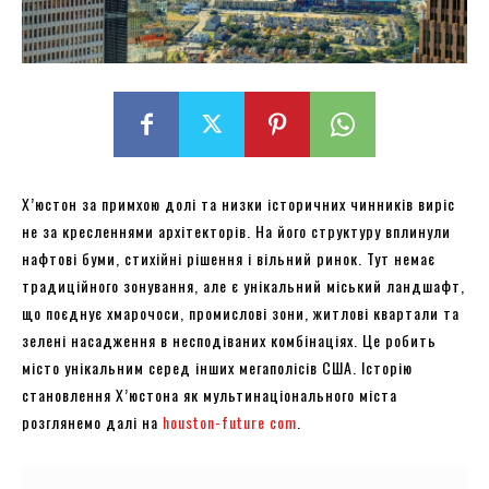
Х’юстон за примхою долі та низки історичних чинників виріс
не за кресленнями архітекторів. На його структуру вплинули
нафтові буми, стихійні рішення і вільний ринок. Тут немає
традиційного зонування, але є унікальний міський ландшафт,
що поєднує хмарочоси, промислові зони, житлові квартали та
зелені насадження в несподіваних комбінаціях. Це робить
місто унікальним серед інших мегаполісів США. Історію
становлення Х’юстона як мультинаціонального міста
розглянемо далі на
houston-future com
.