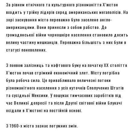
За рівнем етнічного та культурного різноманіття Х’юстон
входить у трійку лідерів серед американських мегаполісів. На
зорі заснування місто переважно було заселене англо-
американцями. Вони принесли з собою рабство. До
громадянської війни чорношкіре населення становило досить
велику частину мешканців. Переважна більшість з них були в
статусі поневолених.
З появою залізниць та нафтового буму на початку XX століття
Х’юстон почав стрімкий економічний злет. Місту потрібна
була робоча сила. Це приваблювало величезні потоки
різноманітного населення з усіх куточків Сполучених Штатів
та сусідньої Мексики. У пошуках тимчасових заробітків під
час Великої депресії та після Другої світової війни блукачі
осідали в Х’юстоні на постійній основі.
З 1960-х місто зазнає потужних змін.