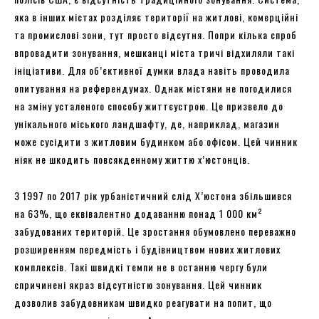
яка в інших містах розділяє території на житлові, комерційні
та промислові зони, тут просто відсутня. Попри кілька спроб
впровадити зонування, мешканці міста тричі відхиляли такі
ініціативи. Для об’єктивної думки влада навіть проводила
опитування на референдумах. Однак містяни не погодилися
на зміну усталеного способу життєустрою. Це призвело до
унікального міського ландшафту, де, наприклад, магазин
може сусідити з житловим будинком або офісом. Цей чинник
ніяк не шкодить повсякденному життю х’юстонців.
З 1997 по 2017 рік урбаністичний слід Х’юстона збільшився
на 63%, що еквівалентно додаванню понад 1 000 км²
забудованих територій. Це зростання обумовлено переважно
розширенням передмість і будівництвом нових житлових
комплексів. Такі швидкі темпи не в останню чергу були
спричинені якраз відсутністю зонування. Цей чинник
дозволив забудовникам швидко реагувати на попит, що