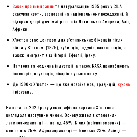
Закон про імміграцію
та натуралізацію 1965 року у США
скасував квоти, засновані на національному походженні, й
відкрив двері для іммігрантів із Латинської Америки, Азії,
Африки.
Х’юстон стає центром для в’єтнамських біженців після
війни у В’єтнамі (1975), кубинців, індусів, пакистанців, а
також іммігрантів із Нігерії, Ефіопії, Ірану.
Нафтова та медична індустрії, а також NASA приваблюють
інженерів, науковців, лікарів з усього світу.
До 1990-х Х’юстон — це вже мозаїка мов, традицій,
кухонь
і вірувань.
На початок 2020 року демографічна картина Х’юстона
виглядала наступним чином. Основу жителів становили
латиноамериканці — понад 45%. Білих (неіспаномовних) —
менше ніж 25%. Афроамериканці — близько 23%. Азійці —