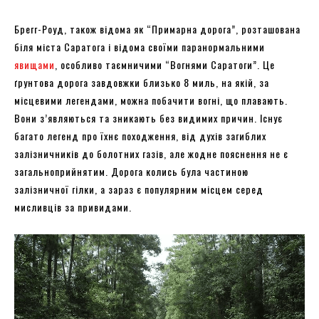
Брегг-Роуд, також відома як “Примарна дорога”, розташована
біля міста Саратога і відома своїми паранормальними
явищами
, особливо таємничими “Вогнями Саратоги”. Це
ґрунтова дорога завдовжки близько 8 миль, на якій, за
місцевими легендами, можна побачити вогні, що плавають.
Вони з’являються та зникають без видимих причин. Існує
багато легенд про їхнє походження, від духів загиблих
залізничників до болотних газів, але жодне пояснення не є
загальноприйнятим. Дорога колись була частиною
залізничної гілки, а зараз є популярним місцем серед
мисливців за привидами.