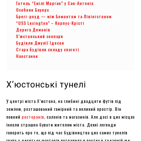
Готель “Емілі Морган” у Сан-Антоніо
Особняк Бауерс
Брегг-роуд — між Бомонтом та Лівінгстоном
“USS Lexington” – Корпус-Крісті
Дорога Демонів
Х’юстонський зоопарк
Будівля Джулії Ідесон
Стара будівля складу спагеті
Наостанок
Х’юстонські тунелі
У центрі міста Х’юстона, на глибині двадцяти футів під
землею, розташований гамірний та великий простір. Він
повний
ресторанів
, салонів та магазинів. Але досі в цих місцях
інколи страшно бувати жителям міста. Деякі легенди
говорять про те, що під час будівництва цих самих тунелів
група з десятьох шахтарів потрапила в пастку в тодішній ще