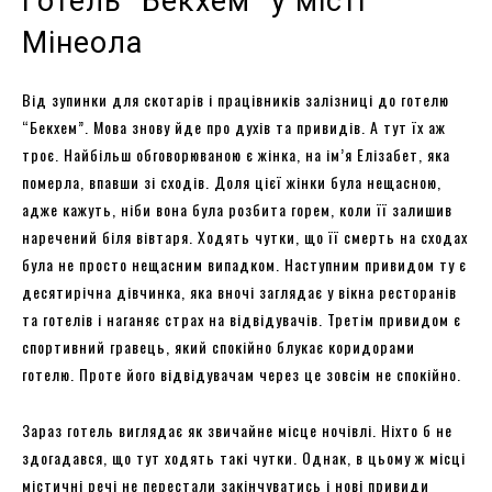
Готель “Бекхем” у місті
Мінеола
Від зупинки для скотарів і працівників залізниці до готелю
“Бекхем”. Мова знову йде про духів та привидів. А тут їх аж
троє. Найбільш обговорюваною є жінка, на ім’я Елізабет, яка
померла, впавши зі сходів. Доля цієї жінки була нещасною,
адже кажуть, ніби вона була розбита горем, коли її залишив
наречений біля вівтаря. Ходять чутки, що її смерть на сходах
була не просто нещасним випадком. Наступним привидом ту є
десятирічна дівчинка, яка вночі заглядає у вікна ресторанів
та готелів і наганяє страх на відвідувачів. Третім привидом є
спортивний гравець, який спокійно блукає коридорами
готелю. Проте його відвідувачам через це зовсім не спокійно.
Зараз готель виглядає як звичайне місце ночівлі. Ніхто б не
здогадався, що тут ходять такі чутки. Однак, в цьому ж місці
містичні речі не перестали закінчуватись і нові привиди