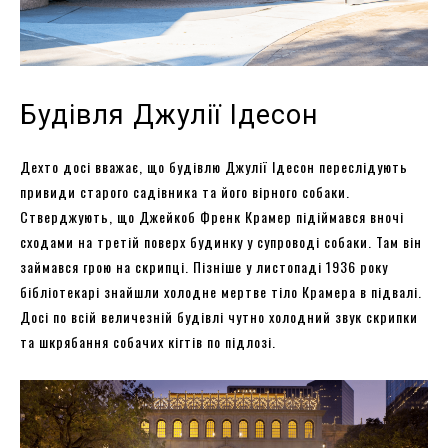
Будівля Джулії Ідесон
Дехто досі вважає, що будівлю Джулії Ідесон переслідують
привиди старого садівника та його вірного собаки.
Стверджують, що Джейкоб Френк Крамер підіймався вночі
сходами на третій поверх будинку у супроводі собаки. Там він
займався грою на скрипці. Пізніше у листопаді 1936 року
бібліотекарі знайшли холодне мертве тіло Крамера в підвалі.
Досі по всій величезній будівлі чутно холодний звук скрипки
та шкрябання собачих кігтів по підлозі.