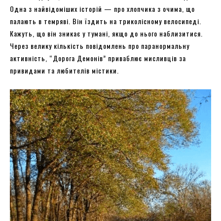
Одна з найвідоміших історій — про хлопчика з очима, що
палають в темряві. Він їздить на триколісному велосипеді.
Кажуть, що він зникає у тумані, якщо до нього наблизитися.
Через велику кількість повідомлень про паранормальну
активність, “Дорога Демонів” приваблює мисливців за
привидами та любителів містики.