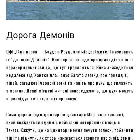
Дорога Демонів
Офіційна назва — Боуден-Роуд, але місцеві жителі називають
її “Дорогою Демонів”. Все через легенди про привидів та інші
паранормальні явища, що тут трапляються. Вона знаходиться
недалеко від Хантсвілла. Існує багато легенд про привидів,
тіней, загадкові червоні вогні та навіть про руку, що вилазить
з могили. Деякі місцеві жителі попереджають, що духи можуть
переслідувати тих, хто їх провокує.
Сама дорога веде до старого цвинтаря Мартиної каплиці,
який вважається одним з найбільш моторошних місць в
Техасі. Кажуть, що на цвинтарі можна почути голоси, побачити
тіні та відчути, як хтось намагається схопити вас з-під землі.