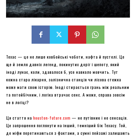
Техас — це не лише ковбойські чоботи, нафта й пустелі. Це
ще й земля давніх легенд, покинутих доріг і шепоту, який
іноді лунає, коли, здавалося б, усе навколо мовчить. Тут
кожна стара лікарня, залізнична станція чи лісова стежка
може мати свою історію. Іноді стирається грань між реальним
та потойбічним, і логіка втрачає сенс. А може, справа зовсім
не в логіці?
Ця стаття на
houston-future.com
— не путівник і не сенсація.
Це запрошення поглянути на інший, темніший бік Техасу. Той,
де міфи перетинаються з фактами, а сумні пейзажі залишають