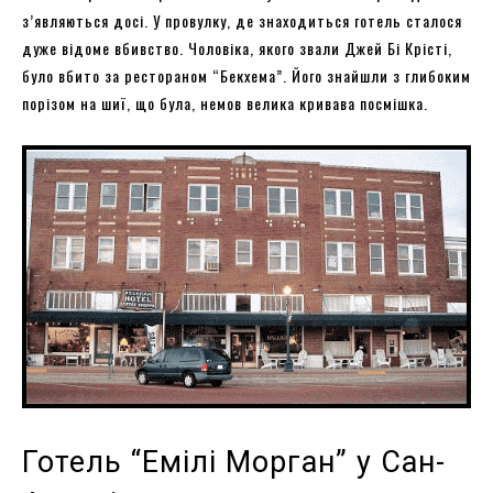
з’являються досі. У провулку, де знаходиться готель сталося
дуже відоме вбивство. Чоловіка, якого звали Джей Бі Крісті,
було вбито за рестораном “Бекхема”. Його знайшли з глибоким
порізом на шиї, що була, немов велика кривава посмішка.
Готель “Емілі Морган” у Сан-