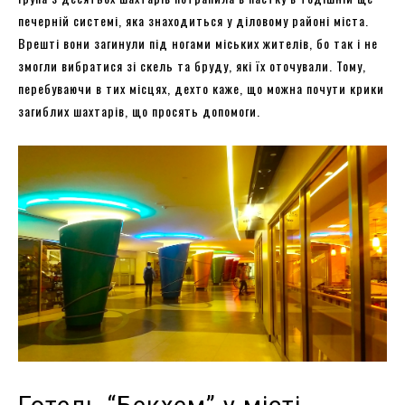
печерній системі, яка знаходиться у діловому районі міста.
Врешті вони загинули під ногами міських жителів, бо так і не
змогли вибратися зі скель та бруду, які їх оточували. Тому,
перебуваючи в тих місцях, дехто каже, що можна почути крики
загиблих шахтарів, що просять допомоги.