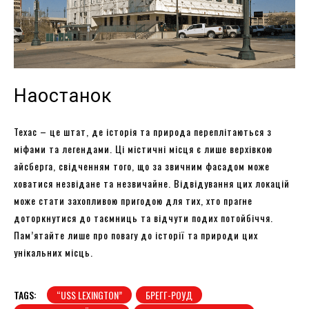
Наостанок
Техас – це штат, де історія та природа переплітаються з
міфами та легендами. Ці містичні місця є лише верхівкою
айсберга, свідченням того, що за звичним фасадом може
ховатися незвідане та незвичайне. Відвідування цих локацій
може стати захопливою пригодою для тих, хто прагне
доторкнутися до таємниць та відчути подих потойбіччя.
Пам’ятайте лише про повагу до історії та природи цих
унікальних місць.
TAGS:
“USS LEXINGTON”
БРЕГГ-РОУД