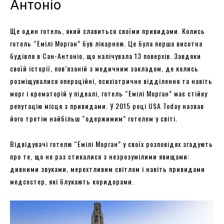
Антоніо
Ще один готель, який славиться своїми привидами. Колись
готель “Емілі Морган” був лікарнею. Це була перша висотна
будівля в Сан-Антоніо, що налічувала 13 поверхів. Завдяки
своїй історії, пов’язаній з медичним закладом, де колись
розміщувалися операційні, психіатричне відділення та навіть
морг і крематорій у підвалі, готель “Емілі Морган” має стійку
репутацію місця з привидами. У 2015 році USA Today назвав
його третім найбільш “одержимим” готелем у світі.
Відвідувачі готелю “Емілі Морган” у своїх розповідях згадують
про те, що не раз стикалися з незрозумілими явищами:
дивними звуками, мерехтливим світлом і навіть привидами
медсестер, які блукають коридорами.