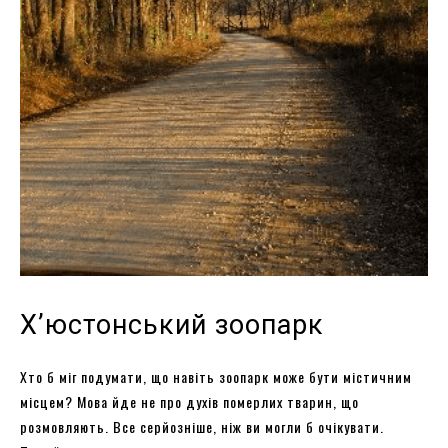
Х’юстонський зоопарк
Хто б міг подумати, що навіть зоопарк може бути містичним
місцем? Мова йде не про духів померлих тварин, що
розмовляють. Все серйозніше, ніж ви могли б очікувати.