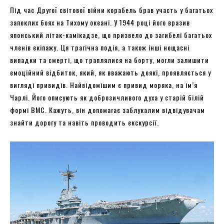
Під час Другої світової війни корабель брав участь у багатьох
запеклих боях на Тихому океані. У 1944 році його вразив
японський літак-камікадзе, що призвело до загибелі багатьох
членів екіпажу. Ця трагічна подія, а також інші нещасні
випадки та смерті, що траплялися на борту, могли залишити
емоційний відбиток, який, як вважають деякі, проявляється у
вигляді привидів. Найвідомішим є привид моряка, на ім’я
Чарлі. Його описують як доброзичливого духа у старій білій
формі ВМС. Кажуть, він допомагає заблукалим відвідувачам
знайти дорогу та навіть проводить екскурсії.