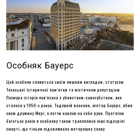
Особняк Бауерс
Цей особняк славиться своїм пишним виглядом, статусом
Техаської історичної пам’ятки та містичною репутацією.
Похмура історія пов’язана з убивством-самогубством, яке
сталося у 1950-х роках. Тодішній власник, містер Бауерс, вбив
свою дружину Мері, а потім наклав на себе руки. Протягом
багатьох років в особняку також траплялися інші підозрілі
смерті, що тільки підсилювало моторошну славу.