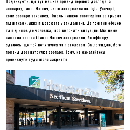
Подейкують, що тут мешкає привид першого доглядача
зоопарку, Ганса Нагеля, якого застрелила поліція. Увечері,
коли зоопарк закрився, Нагель нишком спостерігав за трьома
підлітками, яких підозрював у вандалізмі. Це помітив офіцер
та підійшов до чоловіка, щоб вияснити ситуацію. Між ними
виникла сварка і Ганса Нагеля застрелили, бо офіцеру
здалось, що той потягнувся за пістолетом. За легендою, його
привид досі патрулює зоопарк. Тому, не намагайтеся
проникнути туди після закриття.