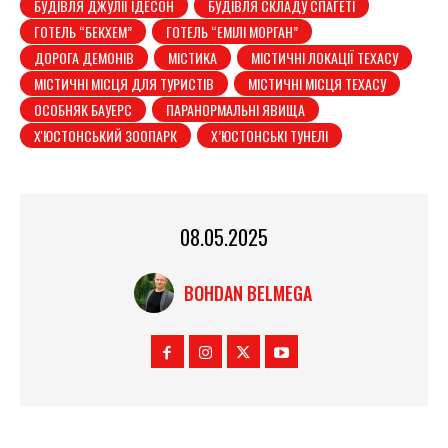
БУДІВЛЯ ДЖУЛІЇ ІДЕСОН
БУДІВЛЯ СКЛАДУ СПАГЕТІ
ГОТЕЛЬ “БЕКХЕМ”
ГОТЕЛЬ “ЕМІЛІ МОРГАН”
ДОРОГА ДЕМОНІВ
МІСТИКА
МІСТИЧНІ ЛОКАЦІЇ ТЕХАСУ
МІСТИЧНІ МІСЦЯ ДЛЯ ТУРИСТІВ
МІСТИЧНІ МІСЦЯ ТЕХАСУ
ОСОБНЯК БАУЕРС
ПАРАНОРМАЛЬНІ ЯВИЩА
Х'ЮСТОНСЬКИЙ ЗООПАРК
Х’ЮСТОНСЬКІ ТУНЕЛІ
08.05.2025
BOHDAN BELMEGA