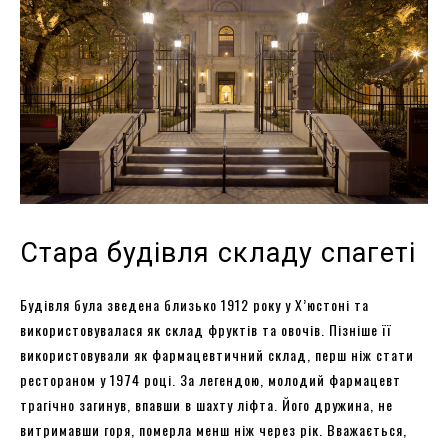
Стара будівля складу спагеті
Будівля була зведена близько 1912 року у Х’юстоні та
використовувалася як склад фруктів та овочів. Пізніше її
використовували як фармацевтичний склад, перш ніж стати
рестораном у 1974 році. За легендою, молодий фармацевт
трагічно загинув, впавши в шахту ліфта. Його дружина, не
витримавши горя, померла менш ніж через рік. Вважається,