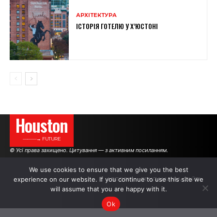
АРХІТЕКТУРА
ІСТОРІЯ ГОТЕЛЮ У Х’ЮСТОНІ
Houston
———→ FUTURE
© Усі права захищено. Цитування — з активним посиланням.
We use cookies to ensure that we give you the best
experience on our website. If you continue to use this site we
АВТОРИ
РЕКЛАМА НА САЙТІ
will assume that you are happy with it.
Ok
.
.
.