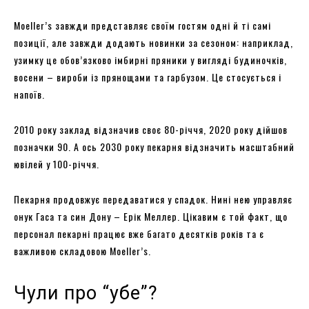
Moeller’s завжди представляє своїм гостям одні й ті самі
позиції, але завжди додають новинки за сезоном: наприклад,
узимку це обов’язково імбирні пряники у вигляді будиночків,
восени – вироби із прянощами та гарбузом. Це стосується і
напоїв.
2010 року заклад відзначив своє 80-річчя, 2020 року дійшов
позначки 90. А ось 2030 року пекарня відзначить масштабний
ювілей у 100-річчя.
Пекарня продовжує передаватися у спадок. Нині нею управляє
онук Гаса та син Дону – Ерік Меллер. Цікавим є той факт, що
персонал пекарні працює вже багато десятків років та є
важливою складовою Moeller’s.
Чули про “убе”?