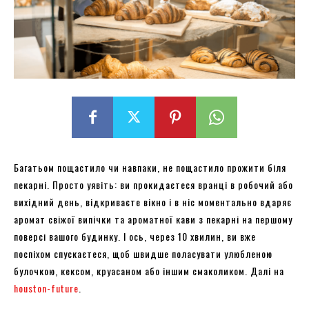
Багатьом пощастило чи навпаки, не пощастило прожити біля
пекарні. Просто уявіть: ви прокидаєтеся вранці в робочий або
вихідний день, відкриваєте вікно і в ніс моментально вдаряє
аромат свіжої випічки та ароматної кави з пекарні на першому
поверсі вашого будинку. І ось, через 10 хвилин, ви вже
поспіхом спускаєтеся, щоб швидше поласувати улюбленою
булочкою, кексом, круасаном або іншим смаколиком. Далі на
houston-future
.