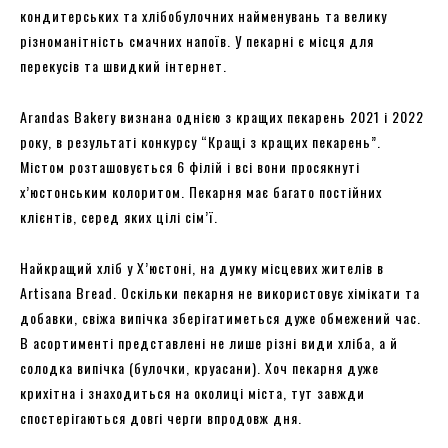
кондитерських та хлібобулочних найменувань та велику
різноманітність смачних напоїв. У пекарні є місця для
перекусів та швидкий інтернет.
Arandas Bakery визнана однією з кращих пекарень 2021 і 2022
року, в результаті конкурсу “Кращі з кращих пекарень”.
Містом розташовується 6 філій і всі вони просякнуті
х’юстонським колоритом. Пекарня має багато постійних
клієнтів, серед яких цілі сім’ї.
Найкращий хліб у Х’юстоні, на думку місцевих жителів в
Artisana Bread. Оскільки пекарня не використовує хімікати та
добавки, свіжа випічка зберігатиметься дуже обмежений час.
В асортименті представлені не лише різні види хліба, а й
солодка випічка (булочки, круасани). Хоч пекарня дуже
крихітна і знаходиться на околиці міста, тут завжди
спостерігаються довгі черги впродовж дня.