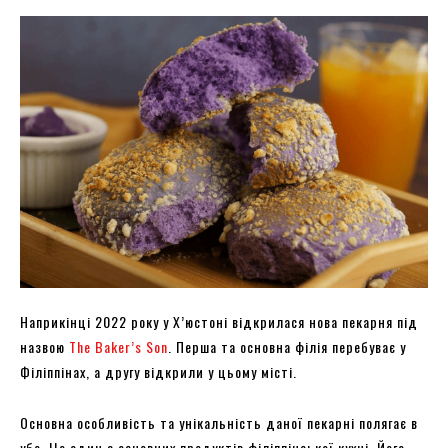
Наприкінці 2022 року у Х’юстоні відкрилася нова пекарня під
назвою
The Baker’s Son
. Перша та основна філія перебуває у
Філіппінах, а другу відкрили у цьому місті.
Основна особливість та унікальність даної пекарні полягає в
убе. Це один з основних продуктів філіппінської кухні. Його