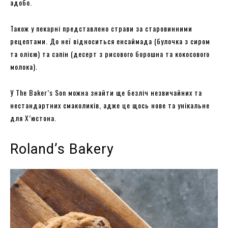
адобо.
Також у пекарні представлено страви за старовинними
рецептами. До неї відноситься енсаймада (булочка з сиром
та олією) та сапін (десерт з рисового борошна та кокосового
молока).
У The Baker’s Son можна знайти ще безліч незвичайних та
нестандартних смаколиків, адже це щось нове та унікальне
для Х’юстона.
Roland’s Bakery