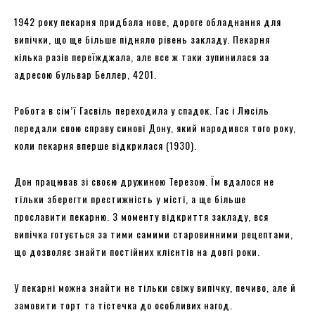
1942 року пекарня придбала нове, дороге обладнання для
випічки, що ще більше підняло рівень закладу. Пекарня
кілька разів переїжджала, але все ж таки зупинилася за
адресою бульвар Беллер, 4201.
Робота в сім’ї Гасвіль переходила у спадок. Гас і Люсіль
передали свою справу синові Дону, який народився того року,
коли пекарня вперше відкрилася (1930).
Дон працював зі своєю дружиною Терезою. Їм вдалося не
тільки зберегти престижність у місті, а ще більше
прославити пекарню. З моменту відкриття закладу, вся
випічка готується за тими самими старовинними рецептами,
що дозволяє знайти постійних клієнтів на довгі роки.
У пекарні можна знайти не тільки свіжу випічку, печиво, але й
замовити торт та тістечка до особливих нагод.