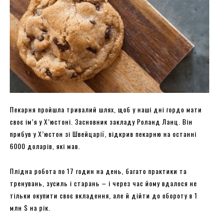
Пекарня пройшла тривалий шлях, щоб у наші дні гордо мати
своє ім’я у Х’юстоні. Засновник закладу Роланд Ланц. Він
прибув у Х’юстон зі Швейцарії, відкрив пекарню на останні
6000 доларів, які мав.
Плідна робота по 17 годин на день, багато практики та
тренувань, зусиль і старань – і через час йому вдалося не
тільки окупити своє вкладення, але й дійти до обороту в 1
млн $ на рік.