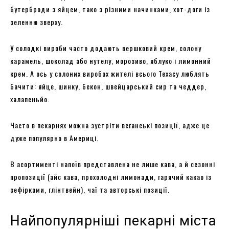
бутерброди з яйцем, тако з різними начинками, хот-доги із
зеленню зверху.
У солодкі вироби часто додають вершковий крем, солону
карамель, шоколад або нутелу, морозиво, яблуко і лимонний
крем. А ось у солоних виробах жителі всього Техасу люблять
бачити: яйце, шинку, бекон, швейцарський сир та чеддер,
халапеньйо.
Часто в пекарнях можна зустріти веганські позиції, адже це
дуже популярно в Америці.
В асортименті напоїв представлена не лише кава, а й сезонні
пропозиції (айс кава, прохолодні лимонади, гарячий какао із
зефірками, глінтвейн), чаї та авторські позиції.
Найпопулярніші пекарні міста