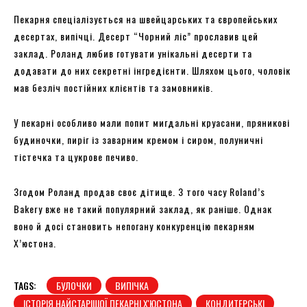
Пекарня спеціалізується на швейцарських та європейських
десертах, випічці. Десерт “Чорний ліс” прославив цей
заклад. Роланд любив готувати унікальні десерти та
додавати до них секретні інгредієнти. Шляхом цього, чоловік
мав безліч постійних клієнтів та замовників.
У пекарні особливо мали попит мигдальні круасани, пряникові
будиночки, пиріг із заварним кремом і сиром, полуничні
тістечка та цукрове печиво.
Згодом Роланд продав своє дітище. З того часу Roland’s
Bakery вже не такий популярний заклад, як раніше. Однак
воно й досі становить непогану конкуренцію пекарням
Х’юстона.
TAGS:
БУЛОЧКИ
ВИПІЧКА
ІСТОРІЯ НАЙСТАРІШОЇ ПЕКАРНІ Х'ЮСТОНА
КОНДИТЕРСЬКІ