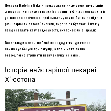
Пекарня Badolina Bakery прекрасна не лише своїм внутрішнім
двориком, де приємно посидіти вранці з філіжанкою кави, а й
унікальною випічкою в ізраїльському стилі. Тут ви знайдете
різні варіанти солоної випічки, пирогів та булочок. Також у
пекарні варять каву вищої якості, яку привезли з Ізраїлю.
Всі заклади мають свої мобільні додатки, де клієнт
накопичує бонуси при покупці, а потім може за них
безкоштовно отримати певну випічку чи напій.
Історія найстарішої пекарні
Х’юстона