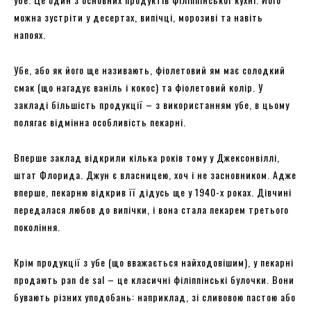
можна зустріти у десертах, випічці, морозиві та навіть
напоях.
Убе, або як його ще називають, фіолетовий ям має солодкий
смак (що нагадує ваніль і кокос) та фіолетовий колір. У
закладі більшість продукції – з використанням убе, в цьому
полягає відмінна особливість пекарні.
Вперше заклад відкрили кілька років тому у Джексонвіллі,
штат Флорида. Джун є власницею, хоч і не засновником. Адже
вперше, пекарню відкрив її дідусь ще у 1940-х роках. Дівчині
передалася любов до випічки, і вона стала пекарем третього
покоління.
Крім продукції з убе (що вважається найходовішим), у пекарні
продають pan de sal – це класичні філіппінські булочки. Вони
бувають різних уподобань: наприклад, зі сливовою пастою або