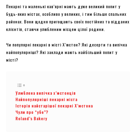
Пекарні та маленькі кав’ярні мають дуже великий попит у
будь-яких містах, особливо у великих, і тим більше спальних
районах. Вони щодня пригощають своїх постійних та відданих
клієнтів, стаючи улюбленим місцем цілої родини.
Чи популярні пекарні в місті Х’юстон? Які десерти та випічка
найпопулярніші? Які заклади мають найбільший попит у
місті?
Улюблена випічка х’юстонців
Найпопулярніші пекарні міста
Історія найстарішої пекарні Х’юстона
Чули про “убе”?
Roland’s Bakery