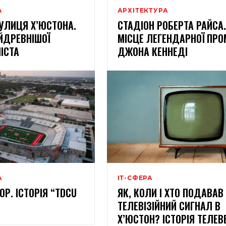
А
АРХІТЕКТУРА
УЛИЦЯ Х’ЮСТОНА.
СТАДІОН РОБЕРТА РАЙСА.
АЙДРЕВНІШОЇ
МІСЦЕ ЛЕГЕНДАРНОЇ ПР
МІСТА
ДЖОНА КЕННЕДІ
А
ІТ-СФЕРА
Р. ІСТОРІЯ “TDCU
ЯК, КОЛИ І ХТО ПОДАВАВ
ТЕЛЕВІЗІЙНИЙ СИГНАЛ В
Х’ЮСТОН? ІСТОРІЯ ТЕЛЕВ