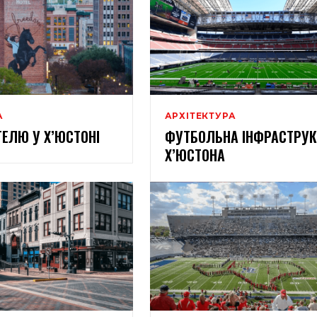
А
АРХІТЕКТУРА
ТЕЛЮ У Х’ЮСТОНІ
ФУТБОЛЬНА ІНФРАСТРУК
Х’ЮСТОНА