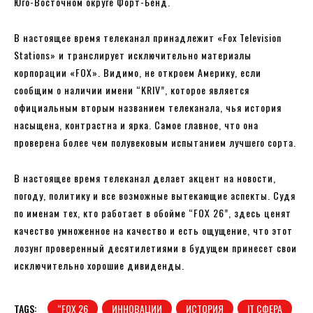
Юго-Восточном округе Форт-Бенд.
В настоящее время телеканал принадлежит «Fox Television
Stations» и транслирует исключительно материалы
корпорации «FOX». Видимо, не откроем Америку, если
сообщим о наличии имени “KRIV”, которое является
официальным вторым названием телеканала, чья история
насыщена, контрастна и ярка. Самое главное, что она
проверена более чем полувековым испытанием лучшего сорта.
В настоящее время телеканал делает акцент на новости,
погоду, политику и все возможные вытекающие аспекты. Судя
по именам тех, кто работает в обойме “FOX 26”, здесь ценят
качество умноженное на качество и есть ощущение, что этот
лозунг проверенный десятилетиями в будущем принесет свои
исключительно хорошие дивиденды.
TAGS:
“FOX 26
ИННОВАЦИИ
ИСТОРИЯ
ІТ СФЕРА