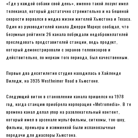
«Где у каждой собаки свой день», именно такой лозунг имел
телеканал, который достаточно стремительно и на бешеной
скорости ворвался в медиа жизни жителей Хьюстона и Техаса.
Один из руководителей канала Джерри Маркус сообщал, что
безумные рейтинги 26 канала побуждали недоброжелателей
преследовать представителей станции, ведь продукт,
который демонстрировали с экранов телевизоров и
действительно, по меркам того периода, был качественным.
Первые два десятилетия студия находилась в Хайленде
Виледж, на 3935 Westheimer Road в Хьюстоне.
Следующий виток в становлении канала пришелся на 1978
год, когда станцию приобрела корпорация «Metromedia». В те
времена канал делал упор на развлекательный контент,
который имел в арсенале мультфильмы, ситкомы, ток-шоу,
фильмы, премьеры и изюминкой были испаноязычные
передачи для диаспоры Хьюстона.